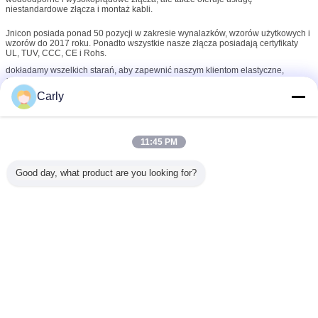
niestandardowe złącza i montaż kabli.
Jnicon posiada ponad 50 pozycji w zakresie wynalazków, wzorów użytkowych i
wzorów do 2017 roku. Ponadto wszystkie nasze złącza posiadają certyfikaty
UL, TUV, CCC, CE i Rohs.
dokładamy wszelkich starań, aby zapewnić naszym klientom elastyczne,
opłacalne, wydajne i niezawodne rozwiązanie logistyczne.
Carly
Dzięki wieloletniemu doświadczeniu w zastosowaniach wodoodpornych złączy,
złącza Jnicon sprzedają się dobrze we wszystkich miastach i prowincjach w
Chinach, popularne także w takich krajach jak: Stany Zjednoczone, Wielka
Brytania, Niemcy, Holandia, Hiszpania, Zjednoczone Emiraty Arabskie itp.
11:45 PM
Najlepsza obsługa klienta to podstawa działalności tutaj w Jnicon. Czekamy
również na zamówienia OEM i ODM, chętnie wybieramy aktualny produkt z
Good day, what product are you looking for?
naszego katalogu lub szukamy pomocy dla Twojej aplikacji, możesz
porozmawiać z naszym międzynarodowym zespołem sprzedaży na temat
wymagań źródłowych.
Zmień język
Polish