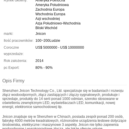
Rynek Główny:
Ameryka Północna
Ameryka Południowa
Zachodnia Europa
Wschodnia Europa
Azji wschodniej
Azja Południowo-Wschodnia
Bliski Wschód
marki:
Jnicon
Ilość pracowników:
100~200Ludzie
Coroczne
US$ 5000000 - US$ 10000000
wyprzedaże:
Rok założenia:
2014
pc Export:
80% - 90%
Opis Firmy
Shenzhen Jnicon Technology Co., Ltd. specjalizuje się w badaniach i rozwoju
złącz wodoodpornych, złącz zasilających i złączy sygnałowych, produkuje i
sprzedaje, produkty do 14 serii ponad 1000 odmian, szeroko stosowane w
oświetleniu zewnętrznym LED, wyświetlaczach LED, komunikacji, nowej
energii, elektronice samochodowej itp.
Jnicon znajduje się w Shenzhen w Chinach, posiada zespół ponad 200 osób,
fabrykę 4000 metrów kwadratowych, różnorodne urządzenia testowe dotyczące
środowiska, elektryczne i maszynowe 3 aspekty. Jnicon nie tylko zapewnia
wodoodporne i wysokoprądowe złącza, ale także oferuje usługę