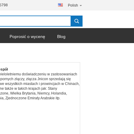
-5798
Polish
Poprosić o wycenę
Blog
firma
n Jnicon Technology Co., Ltd. specjalizuje się w
ch i rozwoju złącz wodoodpornych, złącz
ących i złączy sygnałowych, produkuje i
je, produkty do 14 serii ponad 1000 odmian,
 stosowane w oświetleniu zewnętrznym LED,
laczach LED, komunikacji, nowej energii,
nice samochodowej itp.