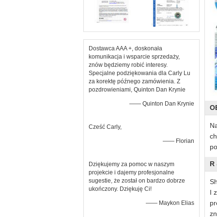
Dostawca AAA +, doskonała
komunikacja i wsparcie sprzedaży,
znów będziemy robić interesy.
Specjalne podziękowania dla Carly Lu
za korektę późnego zamówienia. Z
pozdrowieniami, Quinton Dan Krynie
—— Quinton Dan Krynie
O
Na
Cześć Carly,
ch
—— Florian
po
R
Dziękujemy za pomoc w naszym
projekcie i dajemy profesjonalne
sugestie, że został on bardzo dobrze
Sh
ukończony. Dziękuję Ci!
I 
pr
—— Maykon Elias
zn