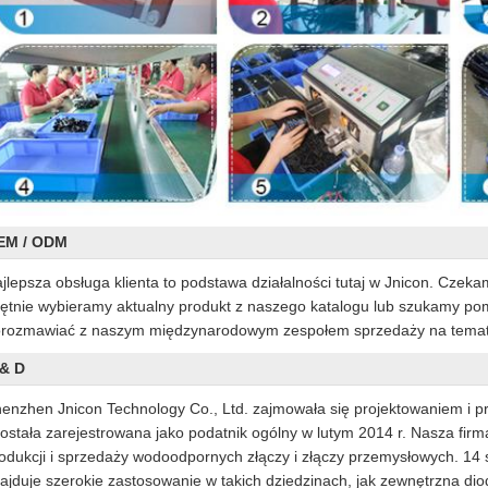
EM / ODM
jlepsza obsługa klienta to podstawa działalności tutaj w Jnicon. Cz
ętnie wybieramy aktualny produkt z naszego katalogu lub szukamy pom
rozmawiać z naszym międzynarodowym zespołem sprzedaży na tema
 & D
enzhen Jnicon Technology Co., Ltd. zajmowała się projektowaniem i p
została zarejestrowana jako podatnik ogólny w lutym 2014 r. Nasza firma
odukcji i sprzedaży wodoodpornych złączy i złączy przemysłowych. 14 
ajduje szerokie zastosowanie w takich dziedzinach, jak zewnętrzna dio