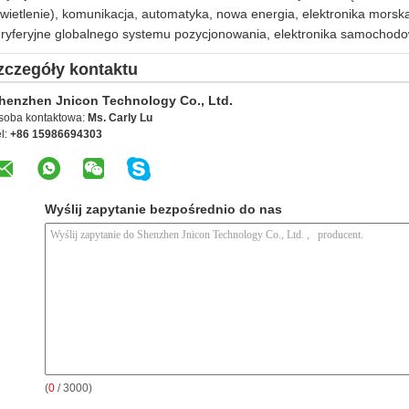
wietlenie), komunikacja, automatyka, nowa energia, elektronika morsk
ryferyjne globalnego systemu pozycjonowania, elektronika samochodow
zczegóły kontaktu
henzhen Jnicon Technology Co., Ltd.
soba kontaktowa:
Ms. Carly Lu
l:
+86 15986694303
Wyślij zapytanie bezpośrednio do nas
(
0
/ 3000)