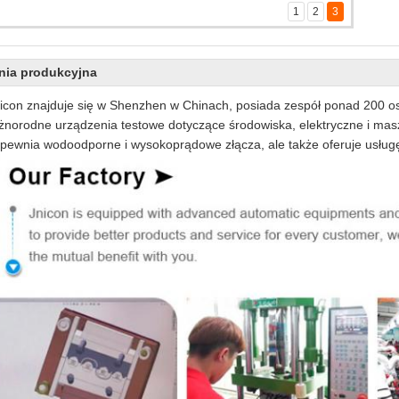
1
2
3
asza firma
asze warsztaty
Nasz zespół
nia produkcyjna
icon znajduje się w Shenzhen w Chinach, posiada zespół ponad 200 
żnorodne urządzenia testowe dotyczące środowiska, elektryczne i masz
pewnia wodoodporne i wysokoprądowe złącza, ale także oferuje usługę