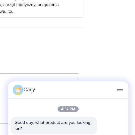
a, sprzęt medyczny, urządzenia
a, itp.
Carly
4:37 PM
Good day, what product are you looking 
for?