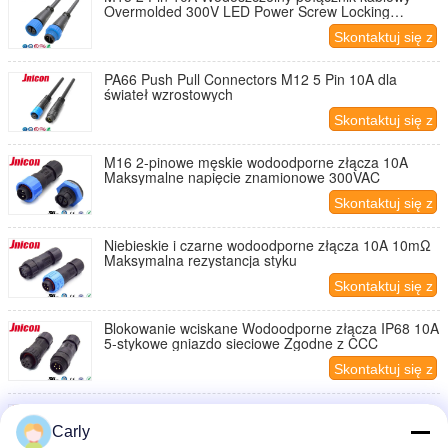
Overmolded 300V LED Power Screw Locking
Connector
Skontaktuj się z
nami
PA66 Push Pull Connectors M12 5 Pin 10A dla
świateł wzrostowych
Skontaktuj się z
nami
M16 2-pinowe męskie wodoodporne złącza 10A
Maksymalne napięcie znamionowe 300VAC
Skontaktuj się z
nami
Niebieskie i czarne wodoodporne złącza 10A 10mΩ
Maksymalna rezystancja styku
Skontaktuj się z
nami
Blokowanie wciskane Wodoodporne złącza IP68 10A
5-stykowe gniazdo sieciowe Zgodne z CCC
Skontaktuj się z
nami
Dwurdzeniowy męski wtyk żeński 10A do
podwodnego światła LED do basenu
Carly