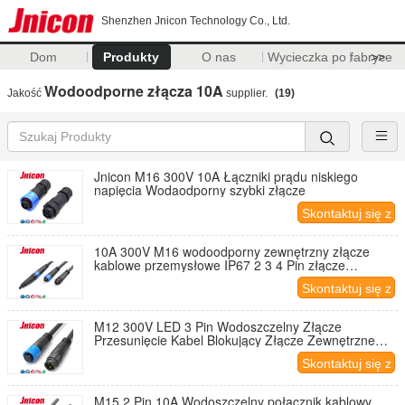
Shenzhen Jnicon Technology Co., Ltd.
Dom
Produkty
O nas
Wycieczka po fabryce
>>
Wodoodporne złącza 10A
Jakość
supplier.
(19)
Jnicon M16 300V 10A Łączniki prądu niskiego
napięcia Wodaodporny szybki złącze
Skontaktuj się z
nami
10A 300V M16 wodoodporny zewnętrzny złącze
kablowe przemysłowe IP67 2 3 4 Pin złącze
zasilanie
Skontaktuj się z
nami
M12 300V LED 3 Pin Wodoszczelny Złącze
Przesunięcie Kabel Blokujący Złącze Zewnętrzne
IP67
Skontaktuj się z
nami
M15 2 Pin 10A Wodoszczelny połącznik kablowy