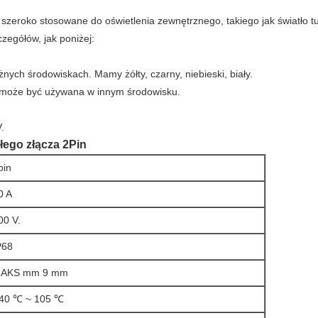
zeroko stosowane do oświetlenia zewnętrznego, takiego jak światło tu
czegółów, jak poniżej:
nych środowiskach. Mamy żółty, czarny, niebieski, biały.
i może być używana w innym środowisku.
.
ego złącza 2Pin
pin
0 A
00 V.
P68
AKS mm 9 mm
 40 ℃ ~ 105 ℃