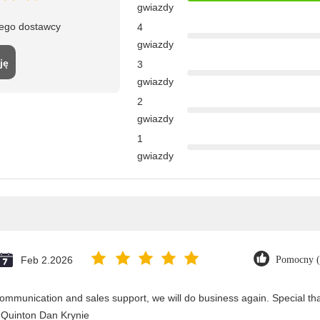
gwiazdy
tego dostawcy
4
gwiazdy
ję
3
gwiazdy
2
gwiazdy
1
gwiazdy
Feb 2.2026
Pomocny (
ommunication and sales support, we will do business again. Special than
 Quinton Dan Krynie