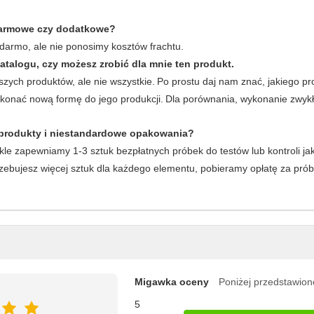
 darmowe czy dodatkowe?
armo, ale nie ponosimy kosztów frachtu.
atalogu, czy możesz zrobić dla mnie ten produkt.
zych produktów, ale nie wszystkie.
Po prostu daj nam znać, jakiego pro
onać nową formę do jego produkcji.
Dla porównania, wykonanie zwykłe
 produkty i niestandardowe opakowania?
le zapewniamy 1-3 sztuk bezpłatnych próbek do testów lub kontroli jako
rzebujesz więcej sztuk dla każdego elementu, pobieramy opłatę za prób
Migawka oceny
Poniżej przedstawion
5