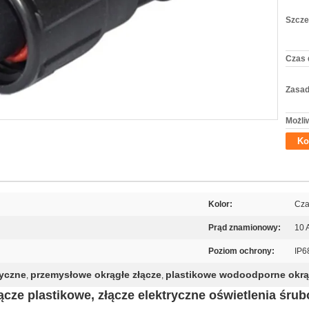
Szcze
Czas 
Zasad
Możli
Ko
Kolor:
Cza
Prąd znamionowy:
10 
Poziom ochrony:
IP6
ryczne
przemysłowe okrągłe złącze
plastikowe wodoodporne okrąg
,
,
cze plastikowe, złącze elektryczne oświetlenia śru