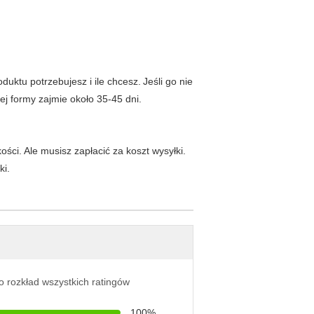
duktu potrzebujesz i ile chcesz.
Jeśli go nie
j formy zajmie około 35-45 dni.
ści. Ale musisz zapłacić za koszt wysyłki.
ki.
o rozkład wszystkich ratingów
100%