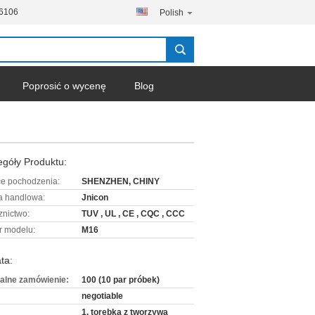
-6106
Polish
Poprosić o wycenę
Blog
góły Produktu:
ce pochodzenia:
SHENZHEN, CHINY
 handlowa:
Jnicon
znictwo:
TUV , UL , CE , CQC , CCC
 modelu:
M16
ta:
alne zamówienie:
100 (10 par próbek)
negotiable
1. torebka z tworzywa