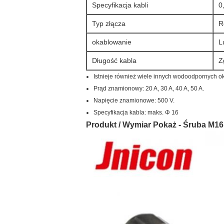
Specyfikacja kabli
0
Typ złącza
R
okablowanie
L
Długość kabla
Z
Istnieje również wiele innych wodoodpornych ok
Prąd znamionowy: 20 A, 30 A, 40 A, 50 A.
Napięcie znamionowe: 500 V.
Specyfikacja kabla: maks. Φ 16
Produkt / Wymiar Pokaż - Śruba M16