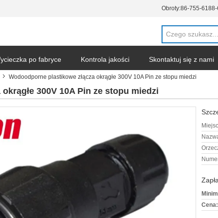
Obroty:
86-755-6188
ycieczka po fabryce
Kontrola jakości
Skontaktuj się z nami
Wodoodporne plastikowe złącza okrągłe 300V 10A Pin ze stopu miedzi
okrągłe 300V 10A Pin ze stopu miedzi
Szcze
Miejs
Nazwa
Orzec
Numer
Zapła
Minim
Cena: