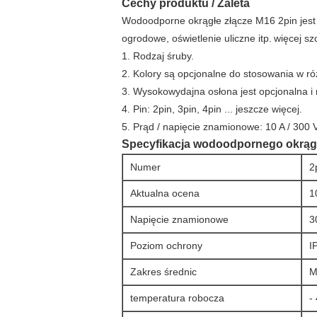
Cechy produktu / Zaleta
Wodoodporne okrągłe złącze M16 2pin jest s
ogrodowe, oświetlenie uliczne itp.
więcej sz
1. Rodzaj śruby.
2. Kolory są opcjonalne do stosowania w róż
3. Wysokowydajna osłona jest opcjonalna 
4. Pin: 2pin, 3pin, 4pin ... jeszcze więcej.
5. Prąd / napięcie znamionowe: 10 A / 300 V
Specyfikacja wodoodpornego okrągł
Numer
2
Aktualna ocena
1
Napięcie znamionowe
3
Poziom ochrony
I
Zakres średnic
M
temperatura robocza
-